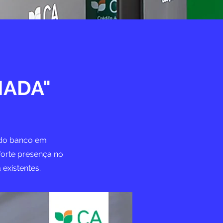
NADA"
a do banco em
orte presença no
 existentes.