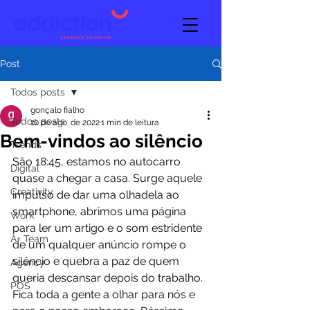
Post
Todos posts
gonçalo fialho
Todos posts
10 de ago. de 2022
1 min de leitura
Bem-vindos ao silêncio
Trends
São 18:45, estamos no autocarro 
Digital
quase a chegar a casa. Surge aquele 
Creativity
impulso de dar uma olhadela ao 
smartphone, abrimos uma página 
Work
para ler um artigo e o som estridente 
A+ Team
de um qualquer anúncio rompe o 
silêncio e quebra a paz de quem 
Agency
queria descansar depois do trabalho. 
POS
Fica toda a gente a olhar para nós e 