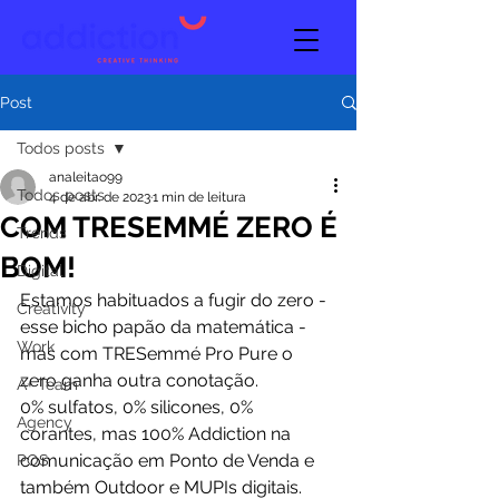
Post
Todos posts
analeitao99
Todos posts
4 de abr. de 2023
1 min de leitura
COM TRESEMMÉ ZERO É
Trends
BOM!
Digital
Estamos habituados a fugir do zero - 
Creativity
esse bicho papão da matemática - 
Work
mas com TRESemmé Pro Pure o 
zero ganha outra conotação. 
A+ Team
0% sulfatos, 0% silicones, 0% 
Agency
corantes, mas 100% Addiction na 
comunicação em Ponto de Venda e 
POS
também Outdoor e MUPIs digitais.