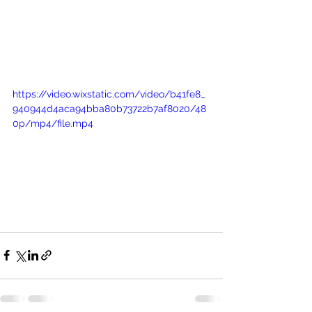
https://video.wixstatic.com/video/b41fe8_
940944d4aca94bba80b73722b7af8020/48
0p/mp4/file.mp4