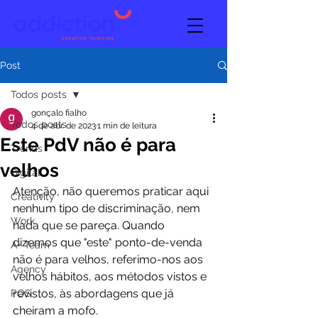
Post
Todos posts
gonçalo fialho
Todos posts
4 de abr. de 2023
1 min de leitura
Este PdV não é para
Trends
velhos
Digital
Atenção, não queremos praticar aqui 
Creativity
nenhum tipo de discriminação, nem 
Work
nada que se pareça. Quando 
dizemos que "este" ponto-de-venda 
A+ Team
não é para velhos, referimo-nos aos 
Agency
velhos hábitos, aos métodos vistos e 
revistos, às abordagens que já 
POS
cheiram a mofo. 