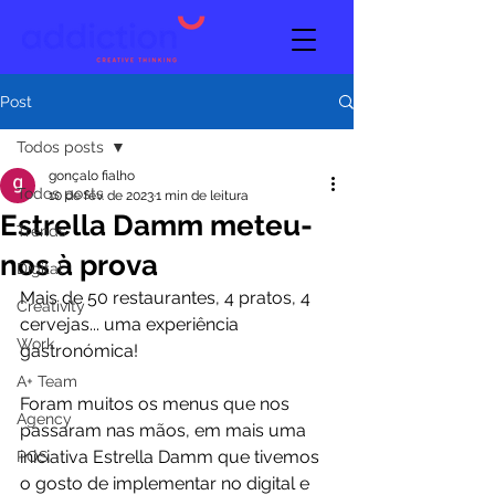
Post
Todos posts
gonçalo fialho
Todos posts
10 de fev. de 2023
1 min de leitura
Estrella Damm meteu-
Trends
nos à prova
Digital
Mais de 50 restaurantes, 4 pratos, 4 
Creativity
cervejas... uma experiência 
Work
gastronómica!
A+ Team
Foram muitos os menus que nos 
Agency
passaram nas mãos, em mais uma 
iniciativa Estrella Damm que tivemos 
POS
o gosto de implementar no digital e 