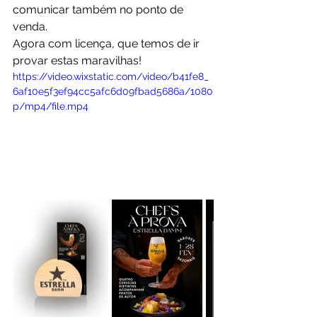
comunicar também no ponto de 
venda.
Agora com licença, que temos de ir 
provar estas maravilhas!
https://video.wixstatic.com/video/b41fe8_
6af10e5f3ef94cc5afc6d09fbad5686a/1080
p/mp4/file.mp4