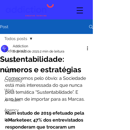
Post
Todos posts
Addiction
Todos posts
6 de out. de 2021
2 min de leitura
Sustentabilidade:
Trends
números e estratégias
Digital
Comecemos pelo óbvio: a Sociedade 
Creativity
está mais interessada do que nunca 
Work
pela temática “Sustentabilidade”. E 
isso tem de importar para as Marcas.
A+ Team
Agency
Num estudo de 2019 efetuado pela 
eMarketeer, 47% dos entrevistados 
POS
responderam que trocaram um 