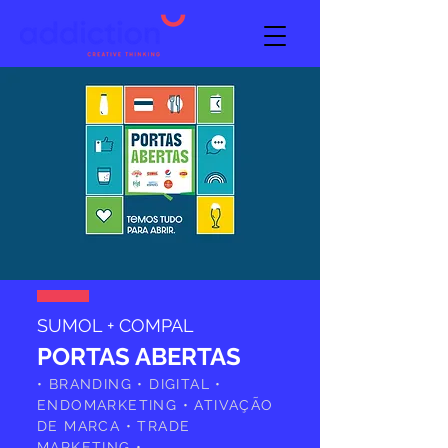
SUMOL + COMPAL
PORTAS ABERTAS
• BRANDING • DIGITAL •
ENDOMARKETING • ATIVAÇÃO
DE MARCA • TRADE
MARKETING •