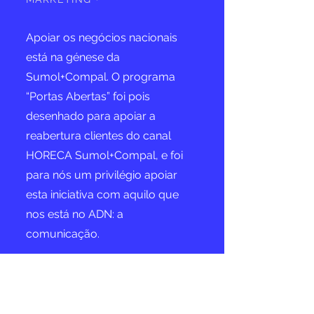
Apoiar os negócios nacionais
está na génese da
Sumol+Compal. O programa
“Portas Abertas” foi pois
desenhado para apoiar a
reabertura clientes do canal
HORECA Sumol+Compal, e foi
para nós um privilégio apoiar
esta iniciativa com aquilo que
nos está no ADN: a
comunicação.