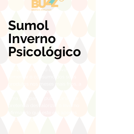
Sumol
Inverno
Psicológico
Em 2013, e com o objetivo de
fomentar o consumo dos seus
produtos nos meses mais frios, a
marca Sumol lançou para a rua
uma campanha publicitária que
pretendia desvalorizar o inverno
afirmando que este era apenas
psicológico.