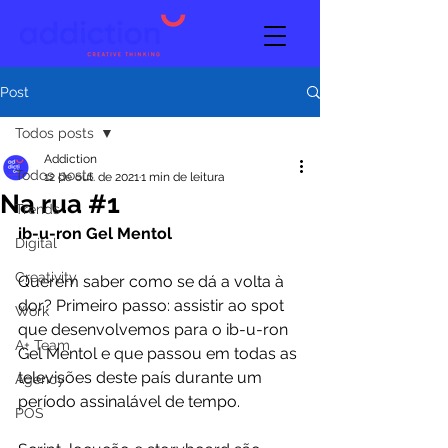
Post
Todos posts
Addiction
Todos posts
12 de out. de 2021
1 min de leitura
Na rua #1
Trends
ib-u-ron Gel Mentol
Digital
Creativity
Querem saber como se dá a volta à 
dor? Primeiro passo: assistir ao spot 
Work
que desenvolvemos para o ib-u-ron 
A+ Team
Gel Mentol e que passou em todas as 
televisões deste país durante um 
Agency
período assinalável de tempo.
POS