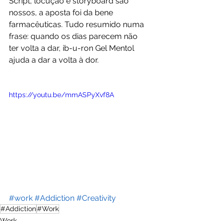
Script, locução e storyboard são 
nossos, a aposta foi da bene 
farmacêuticas. Tudo resumido numa 
frase: quando os dias parecem não 
ter volta a dar, ib-u-ron Gel Mentol 
ajuda a dar a volta à dor.
https://youtu.be/mmASPyXvf8A
#work
#Addiction
#Creativity
#Addiction
#Work
Work