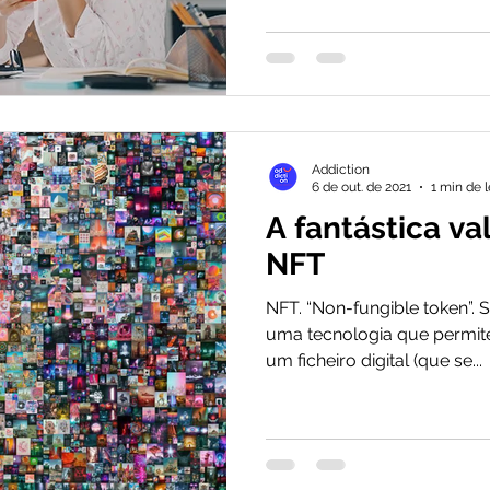
Addiction
6 de out. de 2021
1 min de l
A fantástica va
NFT
NFT. “Non-fungible token”. Si
uma tecnologia que permite 
um ficheiro digital (que se...