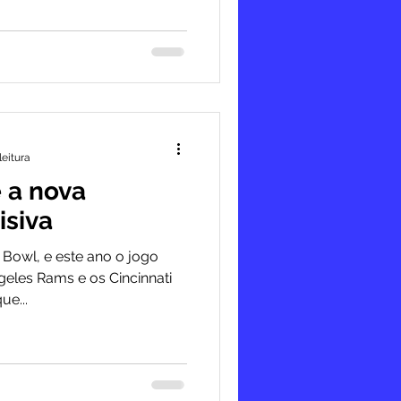
leitura
 a nova
isiva
 Bowl, e este ano o jogo
s e os Cincinnati
e...