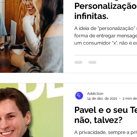
Personalização
infinitas.
A ideia de “personalização”
forma de entregar mensag
um consumidor “x”, não é ex
Addiction
14 de dez. de 2021
2 min de
Pavel e o seu T
não, talvez?
A privacidade, sempre a pr